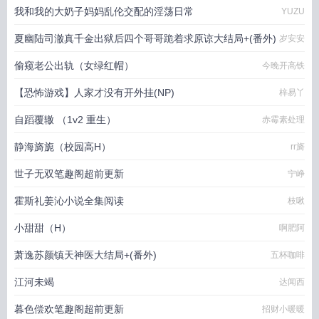
我和我的大奶子妈妈乱伦交配的淫荡日常
YUZU
夏幽陆司澈真千金出狱后四个哥哥跪着求原谅大结局+(番外)
岁安安
偷窥老公出轨（女绿红帽）
今晚开高铁
【恐怖游戏】人家才没有开外挂(NP)
梓易丫
自蹈覆辙 （1v2 重生）
赤霉素处理
静海旖旎（校园高H）
rr旖
世子无双笔趣阁超前更新
宁峥
霍斯礼姜沁小说全集阅读
枝啾
小甜甜（H）
啊肥阿
萧逸苏颜镇天神医大结局+(番外)
五杯咖啡
江河未竭
达闻西
暮色偿欢笔趣阁超前更新
招财小暖暖