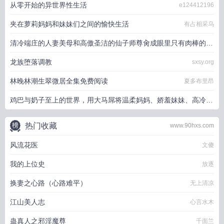
从零开始的异世界性生活
e124412196
夹在萝莉妈妈和妹妹们之间的愉快生活
有占相采乌
清冷端庄的人妻美母和高傲圣洁的仙子师尊肏成眼里只有肉棒的淫
乱痴女
龙族堕落调教
sxsy.org
悠米
林晚林潮生翠微居全集免费阅读
夏多布里昂
鸡巴与奶子至上的世界，用大马屌将温柔妈妈、娇羞妹妹、高冷女
神等绝色美女征服吧
热爱生活的小冬
热门收藏
www.90hxs.com
风流花医
文傻
我的上位史
放逐
换妻之心路（心路难平）
无上清凉
江山美人志
心言水木
蛊真人之邪淫魔尊
千面兰