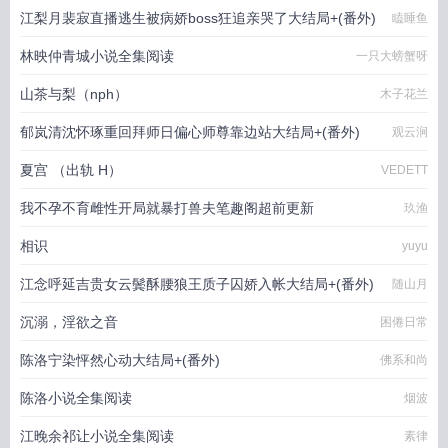
江梨月裴寂直播逃生被病娇boss狂追亲哭了大结局+(番外)
日落倾河
瞌睡鱼
林映仲青城小说全集阅读
一只大螃蟹呀
山茶与梨（nph）
木子花兰
郁岚清沈怀琢重回拜师日偏心师尊靠边站大结局+(番外)
观云涧
夏宫 （出轨 H）
VEDETT
我不孕不育雌性开局就暴打兽夫笔趣阁超前更新
玖渔
相识
yuyu
江念呼延吉贵女云鬓酥腰狼王质子囚娇入帐大结局+(番外)
随山月
沉溺，淫欲之音
困倦日常
陈洛宁染怦然心动大结局+(番外)
佛系和尚
陈洛小说全集阅读
烟波
江晚余祁让小说全集阅读
素律