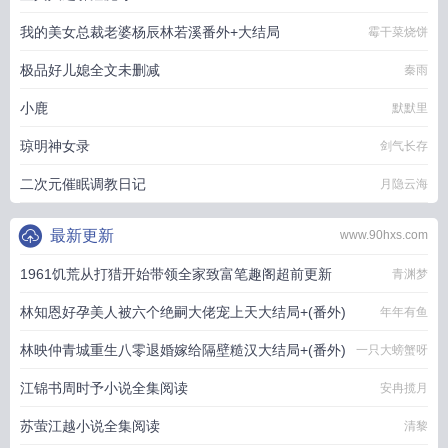
我的美女总裁老婆杨辰林若溪番外+大结局
霉干菜烧饼
极品好儿媳全文未删减
秦雨
小鹿
默默里
琼明神女录
剑气长存
二次元催眠调教日记
月隐云海
最新更新
www.90hxs.com
1961饥荒从打猎开始带领全家致富笔趣阁超前更新
青渊梦
林知恩好孕美人被六个绝嗣大佬宠上天大结局+(番外)
年年有鱼
林映仲青城重生八零退婚嫁给隔壁糙汉大结局+(番外)
一只大螃蟹呀
江锦书周时予小说全集阅读
安冉揽月
苏萤江越小说全集阅读
清黎