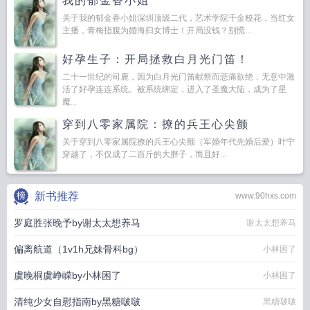
我的郁金香小姐
关于我的郁金香小姐深圳顶级二代，艺术学院千金校花，当红女
主播，青梅指腹为婚海归女博士！开局没钱？别慌...
好孕生子：开局拯救白月光门笛！
二十一世纪的司鹿，因为白月光门笛献祭而悲痛欲绝，无意中激
活了好孕连连系统。被系统绑定，进入了圣魔大陆，成为了星
魔...
穿到八零家属院：撩的兵王心尖颤
关于穿到八零家属院撩的兵王心尖颤（军婚年代先婚后爱）叶宁
穿越了，不仅成了二百斤的大胖子，而且好...
新书推荐
www.90hxs.com
罗庭胜张晚予by谢太太想养马
谢太太想养马
偏离航道（1v1h兄妹骨科bg）
小林困了
虞晚桐虞峥嵘by小林困了
小林困了
清纯少女自慰指南by黑糖啵啵
黑糖啵啵