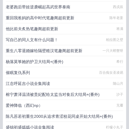
老婆跑后带娃逆袭崛起高武世界泰南
西戌辰
重回我爸妈的高中时代笔趣阁超前更新
陈年老姜
他比前夫炙热笔趣阁超前更新
将满
写自己的同人文有什么问题！
柏拉图之壁
重生八零退婚嫁给隔壁糙汉笔趣阁超前更新
一只大螃蟹呀
杨落莫筝她的护卫大结局+(番外)
希行
催眠复仇系列
百合痴女圣凌易
江念呼延吉小说全集阅读
随山月
榕宁萧泽温清被贵妃配给太监当对食后大结局+(番外)
沙子
爱神降临（西幻np）
无餍
陈凡苏若初重生2000从追求青涩校花同桌开始大结局+(番外)
盛锦初盛嫣嫣小说全集阅读
柠檬小丸子
痞子老妖