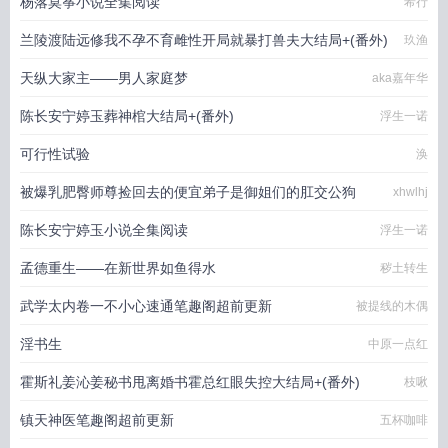
杨落莫筝小说全集阅读
希行
兰陵渡陆远修我不孕不育雌性开局就暴打兽夫大结局+(番外)
玖渔
天纵大家主——男人家庭梦
aka嘉年华
陈长安宁婷玉葬神棺大结局+(番外)
浮生一诺
可行性试验
涣
被爆乳肥臀师尊捡回去的便宜弟子是御姐们的肛交公狗
xhwlhj
陈长安宁婷玉小说全集阅读
浮生一诺
孟德重生——在新世界如鱼得水
秽土转生
武学太内卷一不小心速通笔趣阁超前更新
被提线的木偶
淫书生
中原一点红
霍斯礼姜沁姜秘书甩离婚书霍总红眼失控大结局+(番外)
枝啾
镇天神医笔趣阁超前更新
五杯咖啡