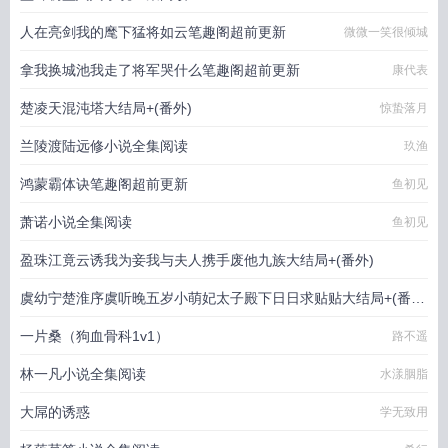
人在亮剑我的麾下猛将如云笔趣阁超前更新
微微一笑很倾城
拿我换城池我走了将军哭什么笔趣阁超前更新
康代表
楚凌天混沌塔大结局+(番外)
惊蛰落月
兰陵渡陆远修小说全集阅读
玖渔
鸿蒙霸体诀笔趣阁超前更新
鱼初见
萧诺小说全集阅读
鱼初见
盈珠江竟云诱我为妾我与夫人携手废他九族大结局+(番外)
虞幼宁楚淮序虞听晚五岁小萌妃太子殿下日日求贴贴大结局+(番
等闲度春风
外)
一片桑（狗血骨科1v1）
幻想鱼
路不遥
林一凡小说全集阅读
水漾胭脂
大屌的诱惑
学无致用